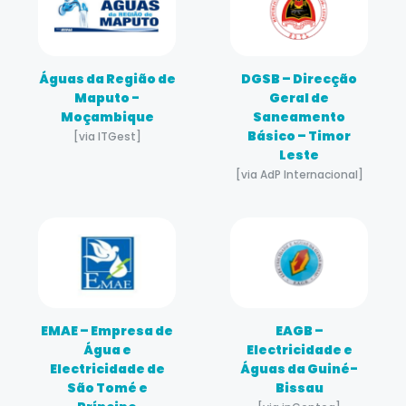
Águas da Região de
DGSB – Direcção
Maputo -
Geral de
Moçambique
Saneamento
Básico – Timor
[via ITGest]
Leste
[via AdP Internacional]
EMAE – Empresa de
EAGB –
Água e
Electricidade e
Electricidade de
Águas da Guiné-
São Tomé e
Bissau