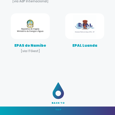
[via AdP Internacional]
EPAS do Namibe
EPAL Luanda
[via ITGest]
BACK TO
TOP