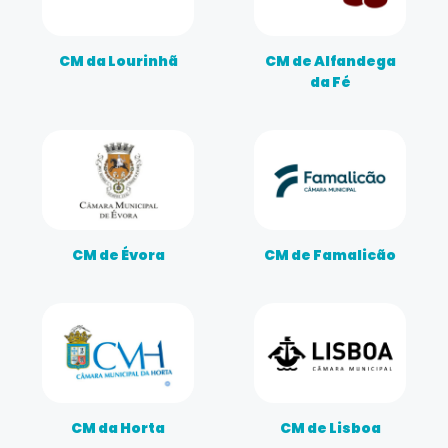
CM da Lourinhã
CM de Alfandega
da Fé
CM de Évora
CM de Famalicão
CM da Horta
CM de Lisboa