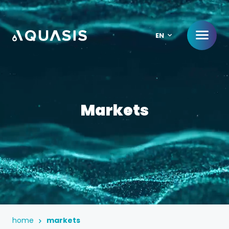
EN
Markets
home
markets