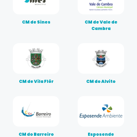
CM de Sines
CM de Vale de
Cambra
CM de Vila Flôr
CM do Alvito
CM do Barreiro
Esposende