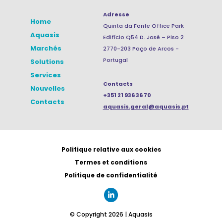
Adresse
Home
Quinta da Fonte Office Park
Aquasis
Edifício Q54 D. José – Piso 2
Marchés
2770-203 Paço de Arcos -
Portugal
Solutions
Services
Contacts
Nouvelles
+351 21 936 36 70
Contacts
aquasis.geral@aquasis.pt
Politique relative aux cookies
Termes et conditions
Politique de confidentialité
© Copyright 2026 | Aquasis